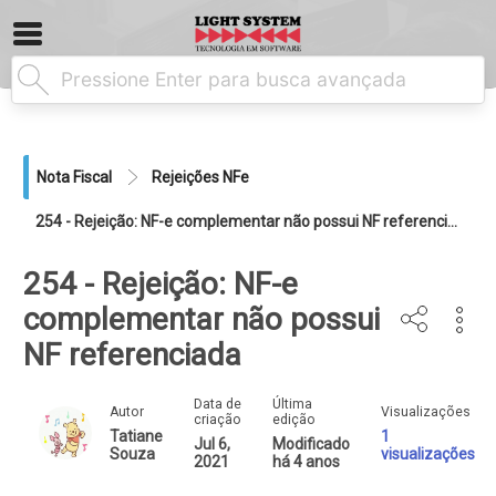
Nota Fiscal
Rejeições NFe
254 - Rejeição: NF-e complementar não possui NF referenciada
254 - Rejeição: NF-e
complementar não possui
NF referenciada
Data de
Última
Autor
Visualizações
criação
edição
Tatiane
1
Jul 6,
Modificado
Souza
visualizações
2021
há 4 anos