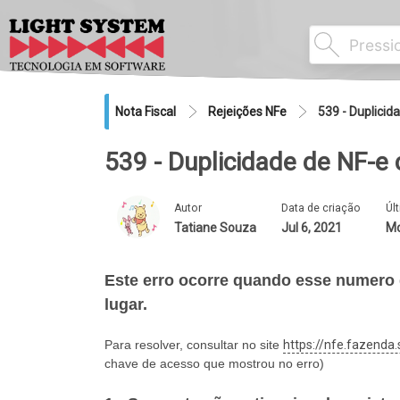
Nota Fiscal
Rejeições NFe
539 - Duplici
539 - Duplicidade de NF-e
Autor
Data de criação
Úl
Tatiane Souza
Jul 6, 2021
Mo
Este erro ocorre quando e
sse numero d
lugar.
Para resolver, consultar no site
https://nfe.fazenda
chave de acesso que mostrou no erro)