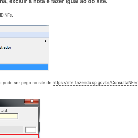
ma, excluir a nota e fazer igual ao do site.
 ID NFe,
lo pode ser pego no site de
https://nfe.fazenda.sp.gov.br/ConsultaNFe