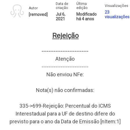
Data de
Última
Visualizações
criação
edição
Autor
23
Jul 6,
Modificado
[removed]
visualizações
2021
há 4 anos
Rejeição
---------------------------
Atenção
---------------------------
Não enviou NFe:
Nota(s) não confirmadas:
335->699-Rejeição: Percentual do ICMS
Interestadual para a UF de destino difere do
previsto para o ano da Data de Emissão [nItem:1]