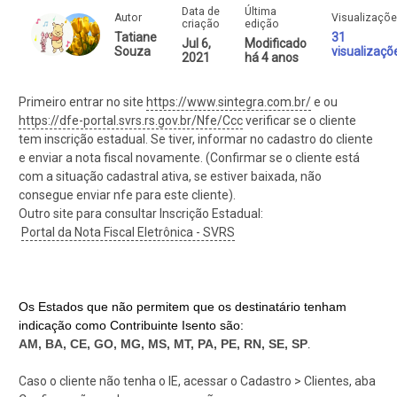
Data de
Última
Autor
Visualizaçõ
criação
edição
Tatiane
31
Jul 6,
Modificado
Souza
visualizaçõ
2021
há 4 anos
Primeiro entrar no site
https://www.sintegra.com.br/
e ou
https://dfe-portal.svrs.rs.gov.br/Nfe/Ccc
verificar se o cliente
tem inscrição estadual. Se tiver, informar no cadastro do cliente
e enviar a nota fiscal novamente. (Confirmar se o cliente está
com a situação cadastral ativa, se estiver baixada, não
consegue enviar nfe para este cliente).
Outro site para consultar Inscrição Estadual:
Portal da Nota Fiscal Eletrônica - SVRS
Os Estados que não permitem que os destinatário tenham
indicação como Contribuinte Isento são:
AM, BA, CE, GO, MG, MS, MT, PA, PE, RN, SE, SP
.
Caso o cliente não tenha o IE, acessar o Cadastro > Clientes, aba