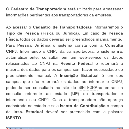
O
Cadastro de Transportadora
será utilizado para armazenar
informações pertinentes aos transportadores da empresa.
Ao acessar o
Cadastro de Transportadoras
informaremos o
Tipo de Pessoa
(Física ou Jurídica). Em caso de
Pessoa
Física
, todos os dados deverão ser preenchidos manualmente.
Para
Pessoa Jurídica
o sistema consta com a
Consulta
CNPJ
. Informando o CNPJ da transportadora, o sistema irá,
automaticamente, consultar em um web-service os dados
relacionados ao CNPJ na
Receita Federal
e retornará a
maioria dos dados para os campos sem haver necessidade de
preenchimento manual
.
A
Inscrição Estadual
é um dos
campos que não retornará os dados ao informar o CNPJ,
podendo ser consultada no site do
SINTEGRA
ao entrar na
consulta referente ao estado (
UF
) do transportador e
informando seu CNPJ. Caso a transportadora não apareça
cadastrado no estado e seja
Isento de Contribuição
o campo
de
Insc. Estadual
deverá ser preenchido com a palavra:
ISENTO
.