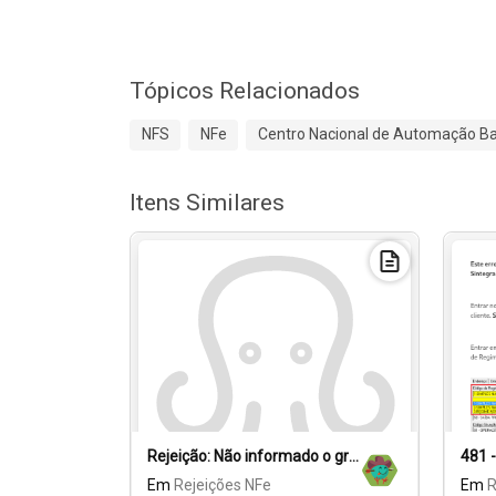
Tópicos Relacionados
NFS
NFe
Centro Nacional de Automação Ba
Itens Similares
Rejeição: Não informado o grupo de redução de alíquota Estadual.
Em
Rejeições NFe
Em
R