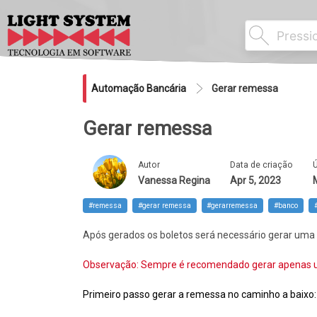
Automação Bancária
Gerar remessa
Gerar remessa
Autor
Data de criação
Ú
Vanessa Regina
Apr 5, 2023
#remessa
#gerar remessa
#gerarremessa
#banco
Após gerados os boletos será necessário gerar uma r
Observação: Sempre é recomendado gerar apenas u
Primeiro passo
gerar a remessa no caminho a baixo: