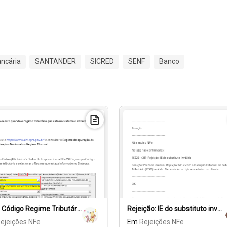
ncária
SANTANDER
SICRED
SENF
Banco
481 - Código Regime Tributário do emitente diverge do cadastro na SEFAZ
Rejeição: IE do substituto inválida
ejeições NFe
Em
Rejeições NFe