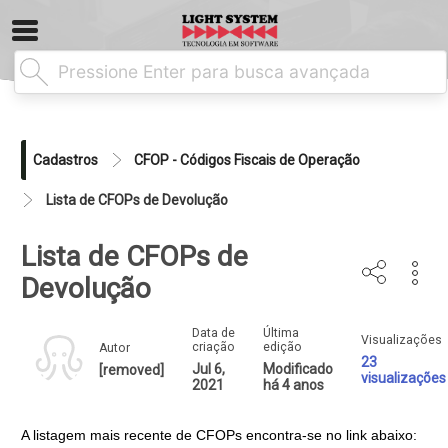
Cadastros
CFOP - Códigos Fiscais de Operação
Lista de CFOPs de Devolução
Lista de CFOPs de
Devolução
Data de
Última
Visualizações
criação
edição
Autor
23
Jul 6,
Modificado
[removed]
visualizações
2021
há 4 anos
A listagem mais recente de CFOPs encontra-se no link abaixo: