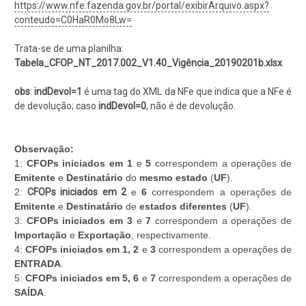
https://www.nfe.fazenda.gov.br/portal/exibirArquivo.aspx?
conteudo=C0HaR0Mo8Lw=
Trata-se de uma planilha:
Tabela_CFOP_NT_2017.002_V1.40_Vigência_20190201b.xlsx
obs
:
indDevol=1
é uma tag do XML da NFe que indica que a NFe é
de devolução; caso
indDevol=0
, não é de devolução.
Observação:
1:
CFOPs iniciados em 1
e
5
correspondem a operações de
Emitente
e
Destinatário
do
mesmo estado
(
UF
).
2:
CFOPs iniciados em
2
e
6
correspondem a operações de
Emitente
e
Destinatário
de
estados diferentes
(
UF
).
3:
CFOPs iniciados em 3
e
7
correspondem a operações de
Importação
e
Exportação
, respectivamente.
4:
CFOPs iniciados em 1, 2
e
3
correspondem a operações de
ENTRADA
.
5:
CFOPs iniciados em 5, 6
e
7
correspondem a operações de
SAÍDA
.