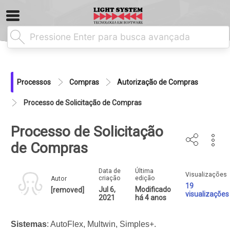
Processos
Compras
Autorização de Compras
Processo de Solicitação de Compras
Processo de Solicitação
de Compras
Data de
Última
Visualizações
criação
edição
Autor
19
Jul 6,
Modificado
[removed]
visualizações
2021
há 4 anos
Sistemas
: AutoFlex, Multwin, Simples+.