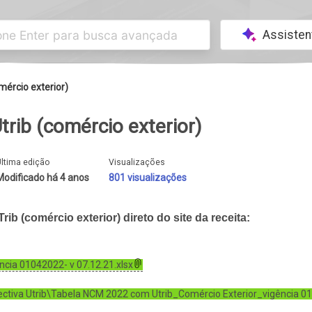
Assisten
mércio exterior)
rib (comércio exterior)
ltima edição
Visualizações
Modificado há 4 anos
801 visualizações
b (comércio exterior) direto do site da receita:
cia 01042022- v 07.12.21.xlsx
ctiva Utrib\Tabela NCM 2022 com Utrib_Comércio Exterior_vigência 01