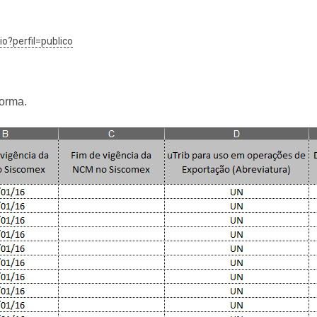
io?perfil=publico
forma.