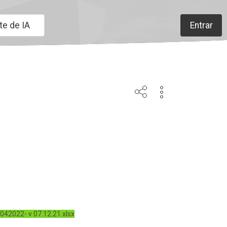
te de IA
Entrar
042022- v 07.12.21.xlsx