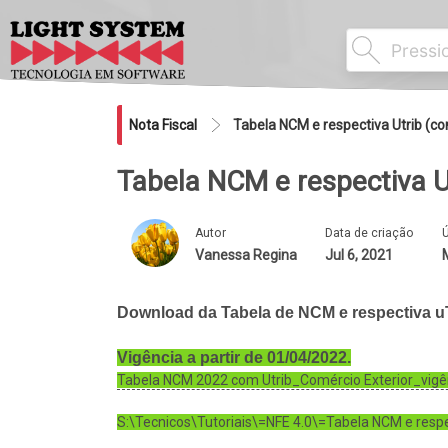
Nota Fiscal
Tabela NCM e respectiva Utrib (co
Tabela NCM e respectiva Ut
Autor
Data de criação
Ú
Vanessa Regina
Jul 6, 2021
Download da Tabela de NCM e respectiva uTri
Vigência a partir de 01/04/2022.
Tabela NCM 2022 com Utrib_Comércio Exterior_vigên
S:\Tecnicos\Tutoriais\=NFE 4.0\=Tabela NCM e respe