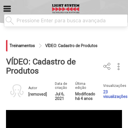
Treinamentos
VÍDEO: Cadastro de Produtos
VÍDEO: Cadastro de
Produtos
Data de
Última
Visualizações
criação
edição
Autor
23
Jul 6,
Modificado
[removed]
visualizações
2021
há 4 anos