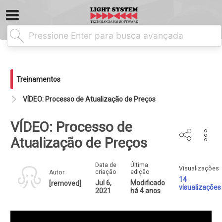
Treinamentos
VÍDEO: Processo de Atualização de Preços
VÍDEO: Processo de
Atualização de Preços
Data de
Última
Visualizações
criação
edição
Autor
14
Jul 6,
Modificado
[removed]
visualizações
2021
há 4 anos